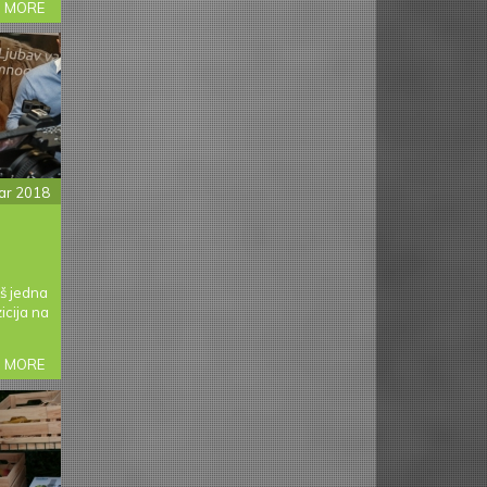
 MORE
ABOUT
UKUSAN
I
ZABAVAN
OBROK
ar 2018
oš jedna
icija na
 MORE
ABOUT
ARGETA:
„HVALA
VAM
ŠTO
SMO
VAŠ