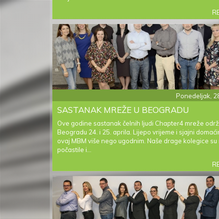
R
Ponedeljak, 2
SASTANAK MREŽE U BEOGRADU
Ove godine sastanak čelnih ljudi Chapter4 mreže održ
Beogradu 24. i 25. aprila. Lijepo vrijeme i sjajni domaćini
ovaj MBM više nego ugodnim. Naše drage kolegice su
počastile i...
R