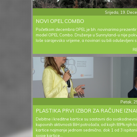
Srijeda, 19. De
NOVI OPEL COMBO
Početkom decembra OPEL je bh. novinarima prezentir
model OPEL Combo. Druženje u Sunnyland-u nije pokva
loše sarajevsko vrijeme, a novinari su bili oduševljeni s
R
Petak, 29
PLASTIKA PRVI IZBOR ZA RAČUNE IZNA
Debitne i kreditne kartice su sastavni dio svakodnevn
kupovnih aktivnosti BiH potrošača, od kojih 89% njih ko
kartice najmanje jednom sedmično, dok 1 od 3 ispitani
svoje kartice...