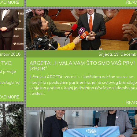
EAD MORE
ABOUT
READ
IZAZOVI
DIGITALIZACIJE
I
TRANSFORMACIJE
HT
ERONET-
A
cembar 2018
Srijeda, 19. Decemb
STVO
ARGETA: „HVALA VAM ŠTO SMO VAŠ PRVI
IZBOR“
 prva je
Jučer je u ARGETA tvornici u Hadžićima održan susret sa
h usluga na
medijima i poslovnim partnerima, jer je iza ovog brenda j
uspješna godina u kojoj je dodatno učvršćena liderska poz
tržištu i...
EAD MORE
ABOUT
NAZOVI
READ
CONCIERGA
ZA
PREMIUM
ISKUSTVO