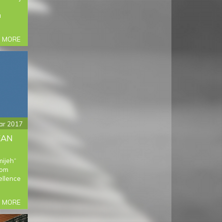
u
a
 MORE
ABOUT
PODIJELI
FUDBALSKU
STRAST
ar 2017
EAN
mijeh“
jom
ellence
 MORE
ABOUT
CHAPTER
4