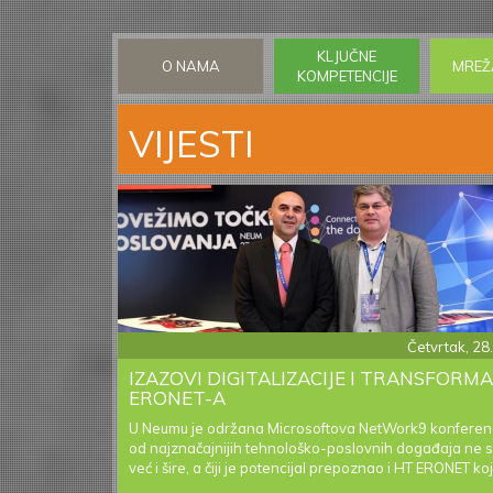
Skip
to
main
KLJUČNE
O NAMA
MREŽ
content
KOMPETENCIJE
VIJESTI
Četvrtak, 28
IZAZOVI DIGITALIZACIJE I TRANSFORMA
ERONET-A
U Neumu je održana Microsoftova NetWork9 konferenc
od najznačajnijih tehnološko-poslovnih događaja ne 
već i šire, a čiji je potencijal prepoznao i HT ERONET koji 