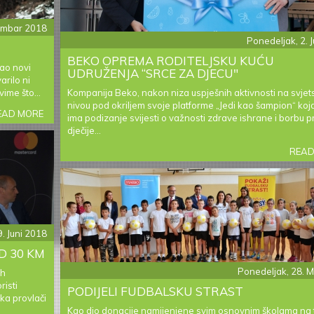
cembar 2018
Ponedeljak, 2. J
BEKO OPREMA RODITELJSKU KUĆU
ao novi
UDRUŽENJA “SRCE ZA DJECU"
rilo ni
vime što...
Kompanija Beko, nakon niza uspješnih aktivnosti na svje
nivou pod okriljem svoje platforme „Jedi kao šampion“ koja 
EAD MORE
ABOUT
ima podizanje svijesti o važnosti zdrave ishrane i borbu p
NOVI
dječije...
OPEL
COMBO
READ
. Juni 2018
D 30 KM
Ponedeljak, 28. 
ih
risti
PODIJELI FUDBALSKU STRAST
ka provlači
Kao dio donacije namijenjene svim osnovnim školama na te