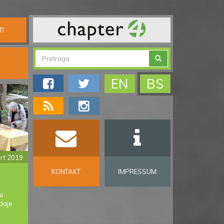
TI
FORMA
ZA
Pretraga
EN
BS
PRETRAGU
art 2019
KONTAKT
IMPRESSUM
u
daje