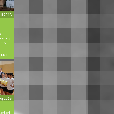
PRVI
IZBOR“
uli 2018
tskom
za cilj
rotiv
 MORE
ABOUT
BEKO
OPREMA
RODITELJSKU
KUĆU
UDRUŽENJA
“SRCE
ZA
DJECU"
Maj 2018
ritoriji