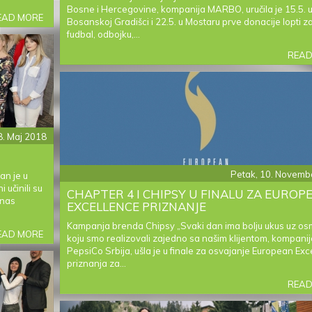
Bosne i Hercegovine, kompanija MARBO, uručila je 15.5. 
EAD MORE
ABOUT
Bosanskoj Gradišci i 22.5. u Mostaru prve donacije lopti z
PLASTIKA
fudbal, odbojku,...
PRVI
IZBOR
READ
ZA
RAČUNE
IZNAD
30
KM
8. Maj 2018
Petak, 10. Novemb
an je u
 učinili su
CHAPTER 4 I CHIPSY U FINALU ZA EUROP
 nas
EXCELLENCE PRIZNANJE
Kampanja brenda Chipsy „Svaki dan ima bolju ukus uz os
EAD MORE
ABOUT
koju smo realizovali zajedno sa našim klijentom, kompani
SASTANAK
PepsiCo Srbija, ušla je u finale za osvajanje European Exc
MREŽE
priznanja za...
U
BEOGRADU
READ