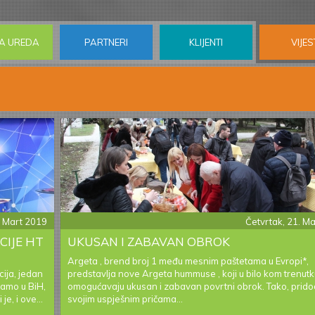
A UREDA
PARTNERI
KLIJENTI
VIJES
. Mart 2019
Četvrtak, 21. M
CIJE HT
UKUSAN I ZABAVAN OBROK
Argeta , brend broj 1 među mesnim paštetama u Evropi*,
ija, jedan
predstavlja nove Argeta hummuse , koji u bilo kom trenutk
samo u BiH,
omogućavaju ukusan i zabavan povrtni obrok. Tako, prido
je, i ove...
svojim uspješnim pričama...