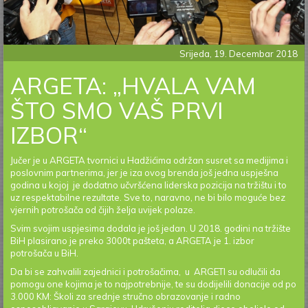
Srijeda, 19. Decembar 2018
ARGETA: „HVALA VAM
ŠTO SMO VAŠ PRVI
IZBOR“
Jučer je u ARGETA tvornici u Hadžićima održan susret sa medijima i
poslovnim partnerima, jer je iza ovog brenda još jedna uspješna
godina u kojoj je dodatno učvršćena liderska pozicija na tržištu i to
uz respektabilne rezultate. Sve to, naravno, ne bi bilo moguće bez
vjernih potrošača od čijih želja uvijek polaze.
Svim svojim uspjesima dodala je još jedan. U 2018. godini na tržište
BiH plasirano je preko 3000t pašteta, a ARGETA je 1. izbor
potrošača u BiH.
Da bi se zahvalili zajednici i potrošačima, u ARGETI su odlučili da
pomogu one kojima je to najpotrebnije, te su dodijelili donacije od po
3.000 KM: Školi za srednje stručno obrazovanje i radno