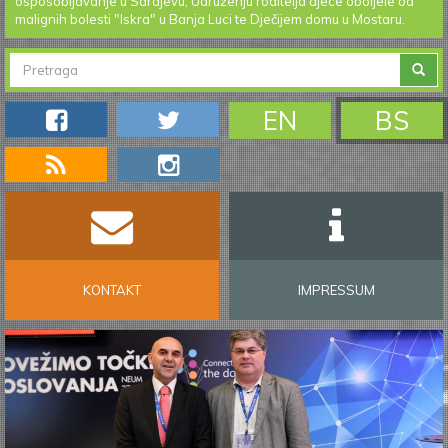
osposobljavanje u Sarajevu, Udruženju roditelja djece oboljele od
malignih bolesti "Iskra" u Banja Luci te Dječijem domu u Mostaru.
FORMA
ZA
Pretraga
EN
BS
PRETRAGU
KONTAKT
IMPRESSUM